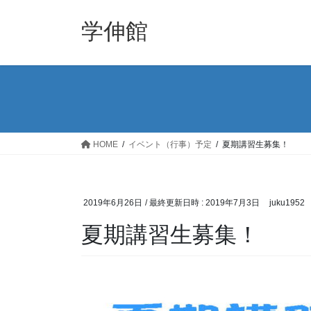
コ
ナ
ン
ビ
学伸館
テ
ゲ
ン
ー
ツ
シ
へ
ョ
ス
ン
キ
に
ッ
移
HOME
イベント（行事）予定
夏期講習生募集！
プ
動
2019年6月26日
/ 最終更新日時 :
2019年7月3日
juku1952
夏期講習生募集！