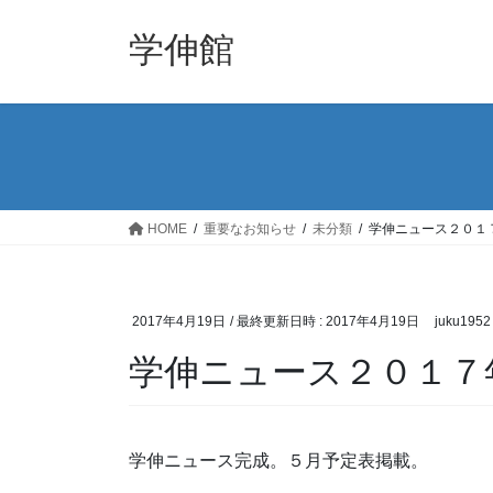
コ
ナ
ン
ビ
学伸館
テ
ゲ
ン
ー
ツ
シ
へ
ョ
ス
ン
キ
に
ッ
移
HOME
重要なお知らせ
未分類
学伸ニュース２０１
プ
動
2017年4月19日
/ 最終更新日時 :
2017年4月19日
juku1952
学伸ニュース２０１７
学伸ニュース完成。５月予定表掲載。